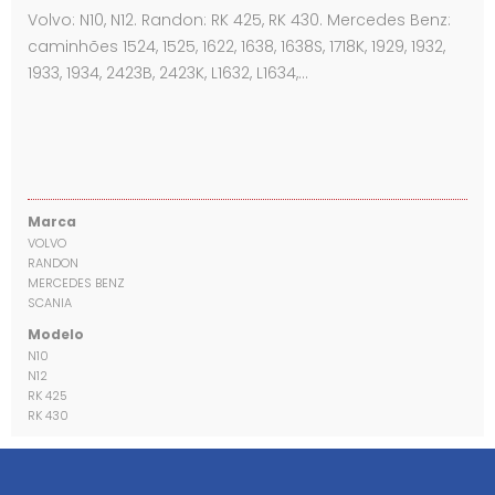
Volvo: N10, N12. Randon: RK 425, RK 430. Mercedes Benz:
caminhões 1524, 1525, 1622, 1638, 1638S, 1718K, 1929, 1932,
1933, 1934, 2423B, 2423K, L1632, L1634,…
Marca
VOLVO
RANDON
MERCEDES BENZ
SCANIA
Modelo
N10
N12
RK 425
RK 430