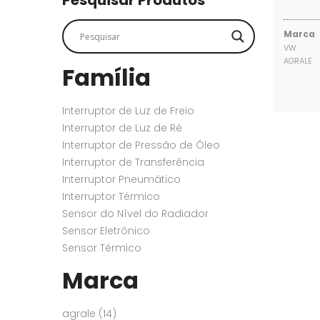
Pesquisar Produtos
SENSORES
SENSORES
Marca
VW
AGRALE
Família
Interruptor de Luz de Freio
Interruptor de Luz de Ré
Interruptor de Pressão de Óleo
Interruptor de Transferência
Interruptor Pneumático
Interruptor Térmico
Sensor do Nível do Radiador
Sensor Eletrônico
Sensor Térmico
Marca
agrale
(14)