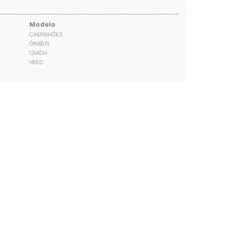
Modelo
CAMINHÕES
ÔNIBUS
12140H
14150