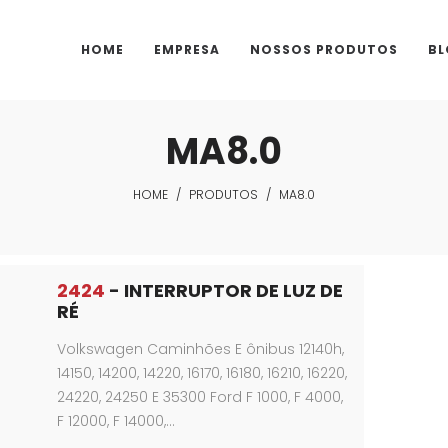
HOME
EMPRESA
NOSSOS PRODUTOS
BL
MA8.0
HOME
/
PRODUTOS
/
MA8.0
2424
- INTERRUPTOR DE LUZ DE
RÉ
Volkswagen Caminhões E ônibus 12140h,
14150, 14200, 14220, 16170, 16180, 16210, 16220,
24220, 24250 E 35300 Ford F 1000, F 4000,
F 12000, F 14000,…