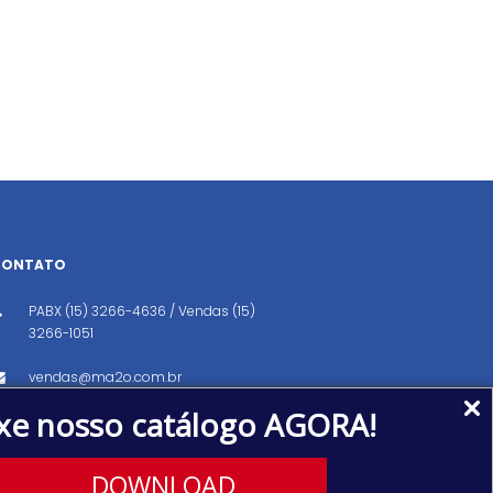
CONTATO
PABX (15) 3266-4636 / Vendas (15)
3266-1051
vendas@ma2o.com.br
xe nosso catálogo AGORA!
Avenida dos Eucaliptos, 151, Distrito
Industrial, Iperó/SP CEP: 18560-000
DOWNLOAD