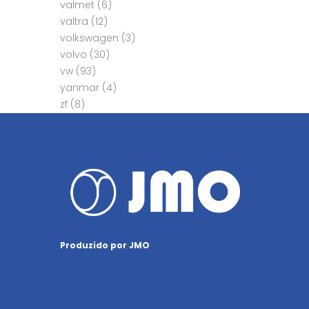
valmet
(6)
valtra
(12)
volkswagen
(3)
volvo
(30)
vw
(93)
yanmar
(4)
zf
(8)
Produzido por JMO