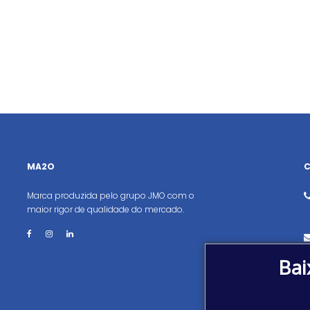
MA2O
Marca produzida pelo grupo JMO com o
maior rigor de qualidade do mercado.
Bai