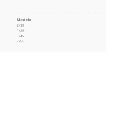
Modelo
EX35
FX35
FX45
FX50