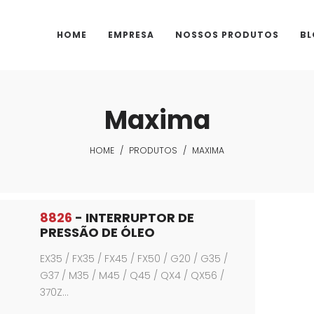
HOME
EMPRESA
NOSSOS PRODUTOS
BL
Maxima
HOME
/
PRODUTOS
/
MAXIMA
8826
- INTERRUPTOR DE
PRESSÃO DE ÓLEO
EX35 / FX35 / FX45 / FX50 / G20 / G35 /
G37 / M35 / M45 / Q45 / QX4 / QX56 /
370Z…