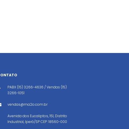
CONTATO
PABX (15) 3266-4636 / Vendas (15)
3266-1051
vendas@ma2o.com.br
Avenida dos Eucaliptos, 151, Distrito
Industrial, Iperó/SP CEP: 18560-000