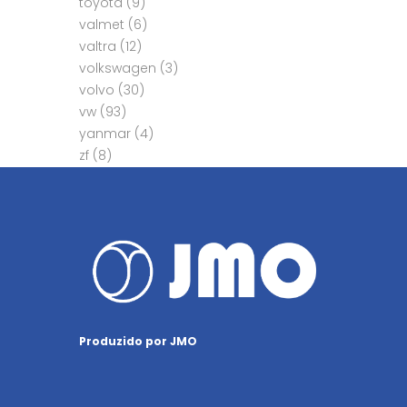
toyota
(9)
valmet
(6)
valtra
(12)
volkswagen
(3)
volvo
(30)
vw
(93)
yanmar
(4)
zf
(8)
Produzido por JMO