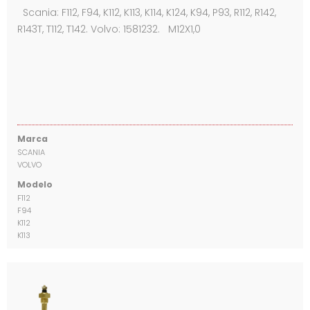
Scania: F112, F94, K112, K113, K114, K124, K94, P93, R112, R142,
R143T, T112, T142. Volvo: 1581232. M12X1,0
Marca
SCANIA
VOLVO
Modelo
F112
F94
K112
K113