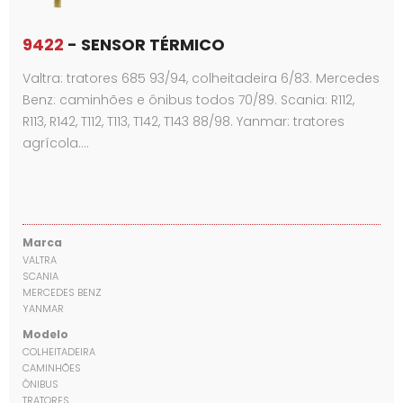
9422
- SENSOR TÉRMICO
Valtra: tratores 685 93/94, colheitadeira 6/83. Mercedes
Benz: caminhões e ônibus todos 70/89. Scania: R112,
R113, R142, T112, T113, T142, T143 88/98. Yanmar: tratores
agrícola.…
Marca
VALTRA
SCANIA
MERCEDES BENZ
YANMAR
Modelo
COLHEITADEIRA
CAMINHÕES
ÔNIBUS
TRATORES