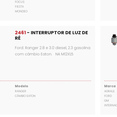
FOCUS
FIESTA
MONDEO
2461
- INTERRUPTOR DE LUZ DE
RÉ
Ford: Ranger 2.8 e 3.0 diesel, 2.3 gasolina
com câmbio Eaton. NA M12X1,5
Modelo
Marca
RANGER
AGRALE
CÂMBIO EATON
FORD
GM
INTERNA