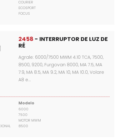
COURIER
ECOSPORT
FOCUS
2458
- INTERRUPTOR DE LUZ DE
RÉ
Agrale: 6000/7500 MWM 4.10 TCA, 7500,
8500, 9200, Furgovan 8000, MA 7.5, MA
7.9, MA 8.5, MA 9.2, MA 10, MA 10.0, Volare
A8 e…
Modelo
6000
7500
MOTOR MWM
CIONAL
8500