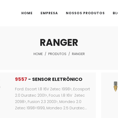
HOME
EMPRESA
NOSSOS PRODUTOS
BL
RANGER
HOME
/
PRODUTOS
/
RANGER
9557
- SENSOR ELETRÔNICO
Ford: Escort 1.8 16V Zetec 1998>, Ecosport
2.0 Duratec 2001>, Focus 1.8 16V Zetec
2098>, Fusion 2.3 2003>, Mondeo 2.0
Zetec 1998>1999, Mondeo 2.5 Duratec…