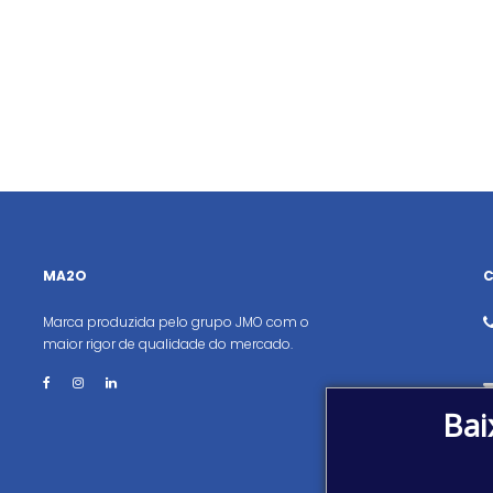
MA2O
Marca produzida pelo grupo JMO com o
maior rigor de qualidade do mercado.
Bai