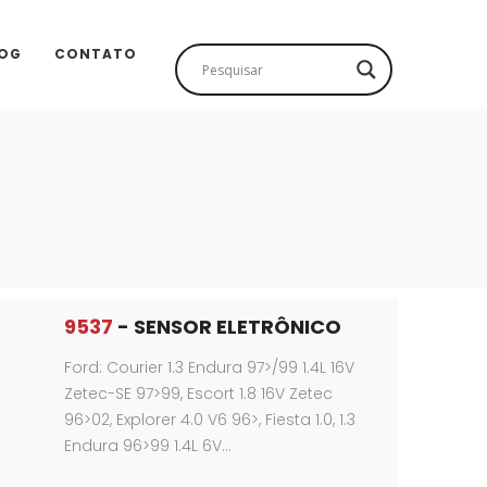
OG
CONTATO
9537
- SENSOR ELETRÔNICO
Ford: Courier 1.3 Endura 97>/99 1.4L 16V
Zetec-SE 97>99, Escort 1.8 16V Zetec
96>02, Explorer 4.0 V6 96>, Fiesta 1.0, 1.3
Endura 96>99 1.4L 6V…