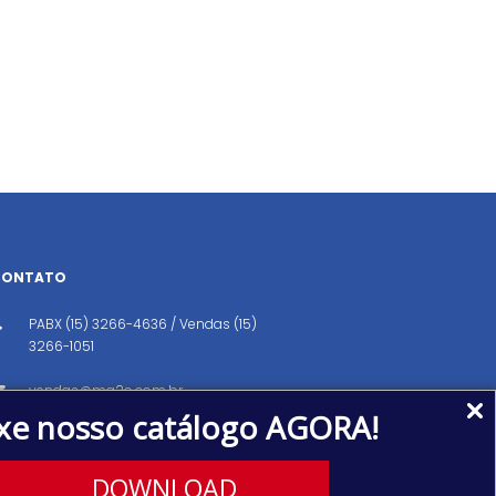
CONTATO
PABX (15) 3266-4636 / Vendas (15)
3266-1051
vendas@ma2o.com.br
xe nosso catálogo AGORA!
Avenida dos Eucaliptos, 151, Distrito
Industrial, Iperó/SP CEP: 18560-000
DOWNLOAD