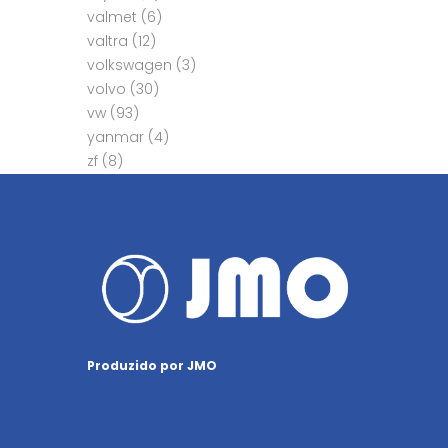
valmet
(6)
valtra
(12)
volkswagen
(3)
volvo
(30)
vw
(93)
yanmar
(4)
zf
(8)
Produzido por JMO