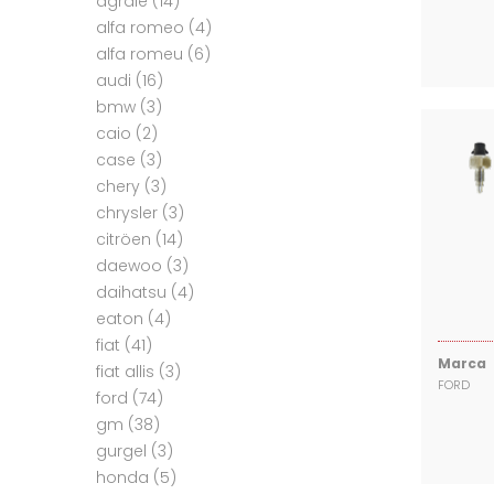
agrale
(14)
alfa romeo
(4)
alfa romeu
(6)
audi
(16)
bmw
(3)
caio
(2)
case
(3)
chery
(3)
chrysler
(3)
citröen
(14)
daewoo
(3)
daihatsu
(4)
eaton
(4)
fiat
(41)
Marca
fiat allis
(3)
FORD
ford
(74)
gm
(38)
gurgel
(3)
honda
(5)