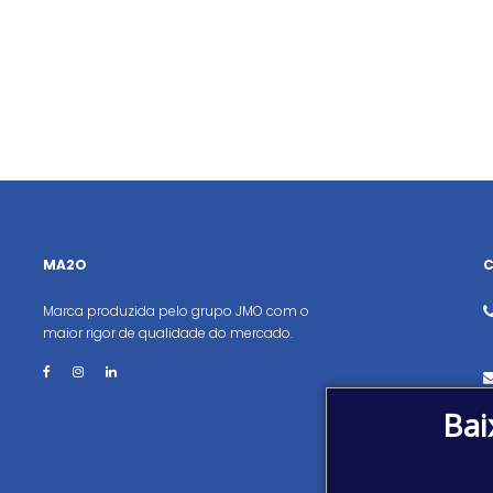
MA2O
Marca produzida pelo grupo JMO com o
maior rigor de qualidade do mercado.
Bai