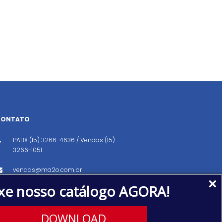
CONTATO
PABX (15) 3266-4636 / Vendas (15)
3266-1051
vendas@ma2o.com.br
xe nosso catálogo AGORA!
Avenida dos Eucaliptos, 151, Distrito
Industrial, Iperó/SP CEP: 18560-000
DOWNLOAD