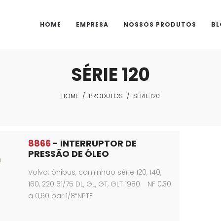
HOME
EMPRESA
NOSSOS PRODUTOS
BL
SÉRIE 120
HOME
/
PRODUTOS
/
SÉRIE 120
8866
- INTERRUPTOR DE
PRESSÃO DE ÓLEO
Volvo: ônibus, caminhão série 120, 140,
160, 220 61/75 DL, GL, GT, GLT 1980. NF 0,30
a 0,60 bar 1/8“NPTF