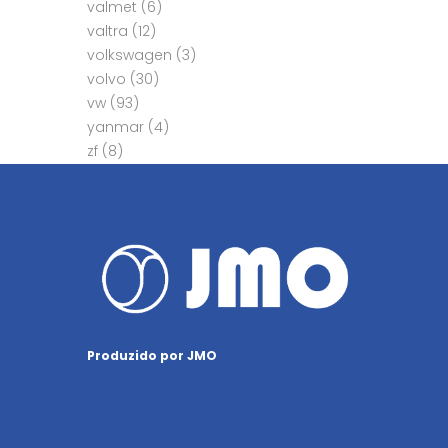
valmet
(6)
valtra
(12)
volkswagen
(3)
volvo
(30)
vw
(93)
yanmar
(4)
zf
(8)
Produzido por JMO