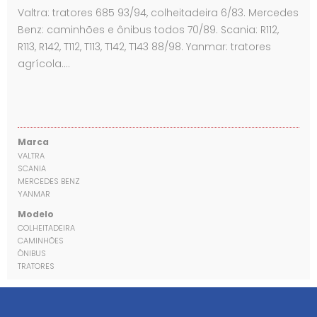
Valtra: tratores 685 93/94, colheitadeira 6/83. Mercedes
Benz: caminhões e ônibus todos 70/89. Scania: R112,
R113, R142, T112, T113, T142, T143 88/98. Yanmar: tratores
agrícola.…
Marca
VALTRA
SCANIA
MERCEDES BENZ
YANMAR
Modelo
COLHEITADEIRA
CAMINHÕES
ÔNIBUS
TRATORES