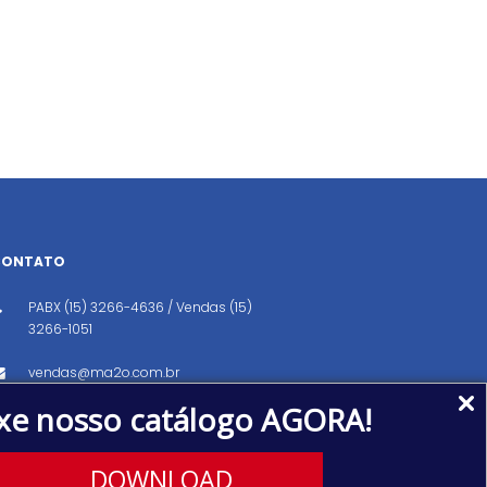
CONTATO
PABX (15) 3266-4636 / Vendas (15)
3266-1051
vendas@ma2o.com.br
xe nosso catálogo AGORA!
Avenida dos Eucaliptos, 151, Distrito
Industrial, Iperó/SP CEP: 18560-000
DOWNLOAD