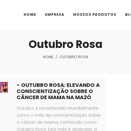
HOME
EMPRESA
NOSSOS PRODUTOS
BL
Outubro Rosa
HOME
/
OUTUBRO ROSA
- OUTUBRO ROSA: ELEVANDO A
CONSCIENTIZAÇÃO SOBRE O
CÂNCER DE MAMA NA MA2Ó
Outubro é reconhecido mundialmente
como o mês de conscientização sobre
o câncer de mama, conhecido como
Outubro Rosa. Este mês é dedicado a