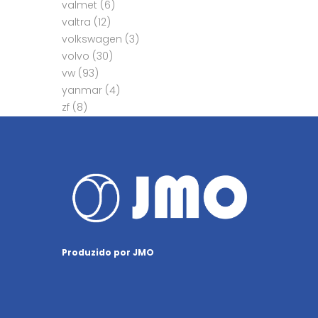
valmet
(6)
valtra
(12)
volkswagen
(3)
volvo
(30)
vw
(93)
yanmar
(4)
zf
(8)
Produzido por JMO