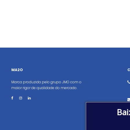
MA2O
Marca produzida pelo grupo JMO com o
maior rigor de qualidade do mercado.
Bai