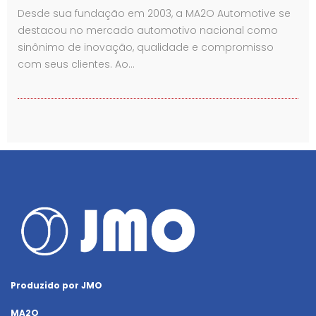
Desde sua fundação em 2003, a MA2O Automotive se
destacou no mercado automotivo nacional como
sinônimo de inovação, qualidade e compromisso
com seus clientes. Ao…
Produzido por JMO
MA2O