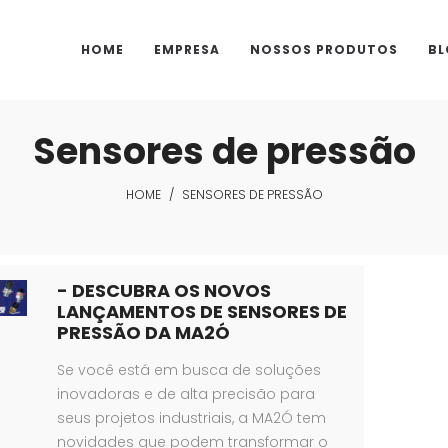
HOME
EMPRESA
NOSSOS PRODUTOS
BL
Sensores de pressão
HOME
/
SENSORES DE PRESSÃO
- DESCUBRA OS NOVOS
LANÇAMENTOS DE SENSORES DE
PRESSÃO DA MA2Ó
Se você está em busca de soluções
inovadoras e de alta precisão para
seus projetos industriais, a MA2Ó tem
novidades que podem transformar o