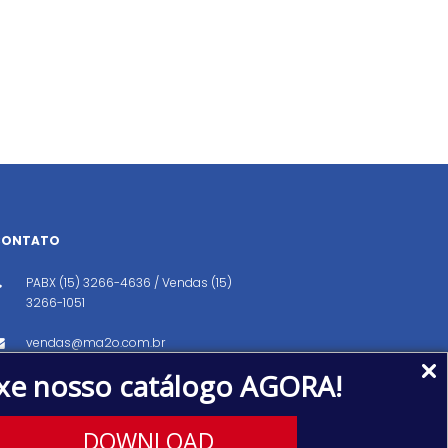
CONTATO
PABX (15) 3266-4636 / Vendas (15)
3266-1051
vendas@ma2o.com.br
xe nosso catálogo AGORA!
Avenida dos Eucaliptos, 151, Distrito
Industrial, Iperó/SP CEP: 18560-000
DOWNLOAD