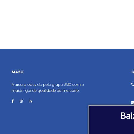
MA2O
Marca produzida pelo grupo JMO com o
maior rigor de qualidade do mercado.
Bai