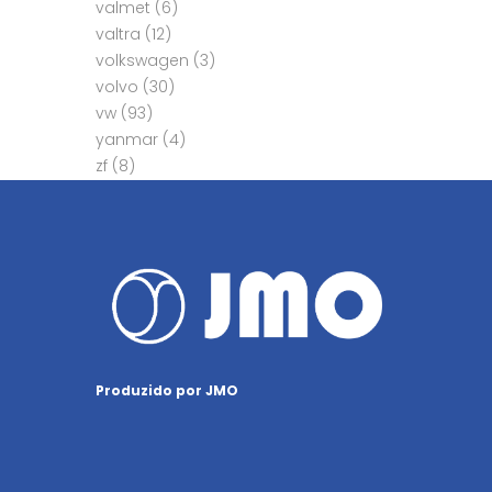
valmet
(6)
valtra
(12)
volkswagen
(3)
volvo
(30)
vw
(93)
yanmar
(4)
zf
(8)
Produzido por JMO