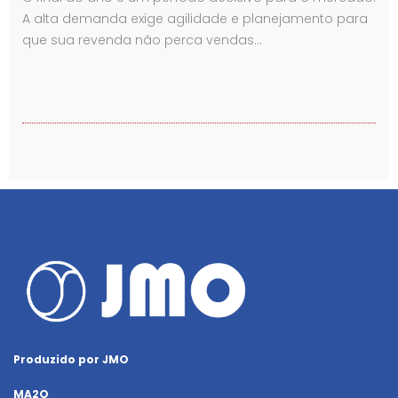
A alta demanda exige agilidade e planejamento para
que sua revenda não perca vendas…
Produzido por JMO
MA2O