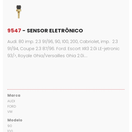
9547
- SENSOR ELETRÔNICO
Audi: 80 imp. 2.3 91/96, 90, 100, 200, Cabriolet, imp. 2.3
91/94, Coupe 2.3 87/96. Ford: Escort XR3 2.0i LE-jetronic
93/>, Royale Ghia/Versailles Ghia 2.0i.…
Marca
AUDI
FORD
VW
Modelo
90
100