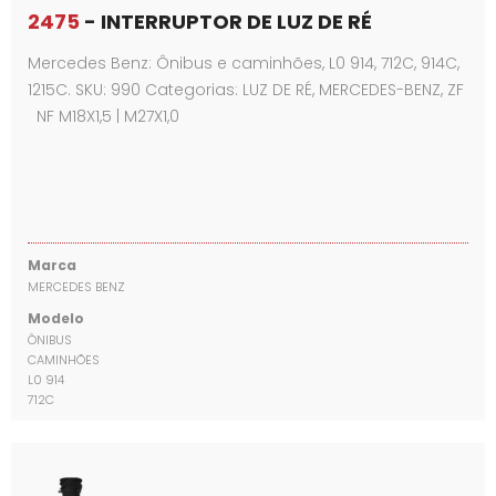
2475
- INTERRUPTOR DE LUZ DE RÉ
Mercedes Benz: Ônibus e caminhões, L0 914, 712C, 914C,
1215C. SKU: 990 Categorias: LUZ DE RÉ, MERCEDES-BENZ, ZF
NF M18X1,5 | M27X1,0
Marca
MERCEDES BENZ
Modelo
ÔNIBUS
CAMINHÕES
L0 914
712C