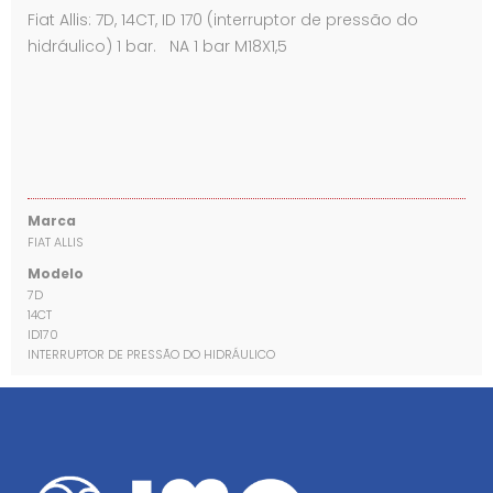
Fiat Allis: 7D, 14CT, ID 170 (interruptor de pressão do
hidráulico) 1 bar. NA 1 bar M18X1,5
Marca
FIAT ALLIS
Modelo
7D
14CT
ID170
INTERRUPTOR DE PRESSÃO DO HIDRÁULICO